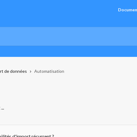
Documen
ort de données
Automatisation
...
ilités d'import récurrent ?