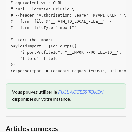
# equivalent with CURL
# curl --location urlFile \
# --header 'Authorization: Bearer _MYAPITOKEN_' \
# --form 'file=@"__PATH_TO_LOCAL_FILE__"' \
# --form 'fileType="import"'
# Start the import
payloadImport = json.dumps({
    "importProfileId": "__IMPORT-PROFILE-ID__",
    "fileId": fileId
})
responseImport = requests.request("POST", urlImport
Vous pouvez utiliser le 
FULL ACCESS TOKEN
disponible sur votre instance.
Articles connexes