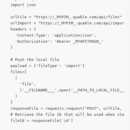
import json
urlFile = "https://_MYPIM_.quable.com/api/files"
urlImport = "https://_MYPIM_.quable.com/api/imports
headers = {
  'Content-Type': 'application/json',
  'Authorization': 'Bearer _MYAPITOKEN_'
}
# Push the local file
payload = {'fileType': 'import'}
files=[
  (
    'file',
    ('__FILENAME___',open('__PATH_TO_LOCAL_FILE__',
  )
]
responseFile = requests.request("POST", urlFile, he
# Retrieve the file ID that will be used when start
fileId = responseFile['id']