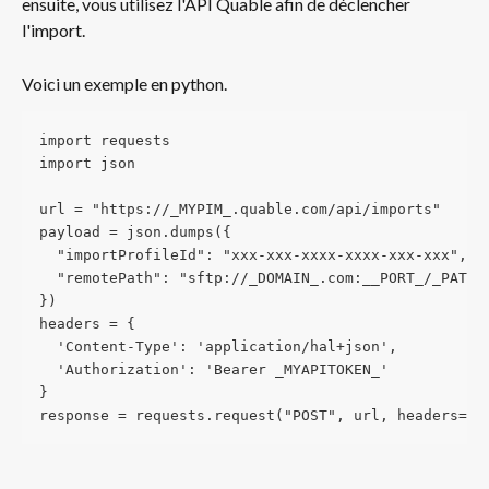
ensuite, vous utilisez l'API Quable afin de déclencher 
l'import.
Voici un exemple en python.
import requests
import json 
url = "https://_MYPIM_.quable.com/api/imports" 
payload = json.dumps({ 
  "importProfileId": "xxx-xxx-xxxx-xxxx-xxx-xxx", 
  "remotePath": "sftp://_DOMAIN_.com:__PORT_/_PATH_
})
headers = { 
  'Content-Type': 'application/hal+json', 
  'Authorization': 'Bearer _MYAPITOKEN_' 
} 
response = requests.request("POST", url, headers=he