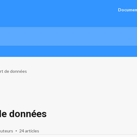
Documen
ort de données
 de données
buteurs
24 articles