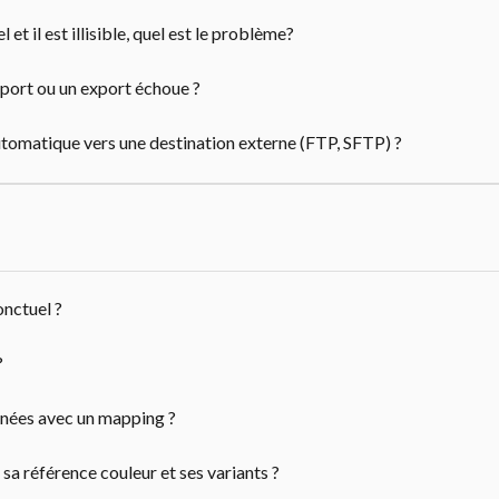
et il est illisible, quel est le problème?
port ou un export échoue ?
omatique vers une destination externe (FTP, SFTP) ?
nctuel ?
?
nées avec un mapping ?
a référence couleur et ses variants ?