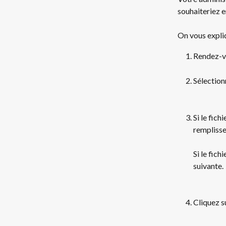
souhaiteriez e
On vous expli
Rendez-v
Sélectionn
Si le fich
remplisse
Si le fich
suivante.
Cliquez s