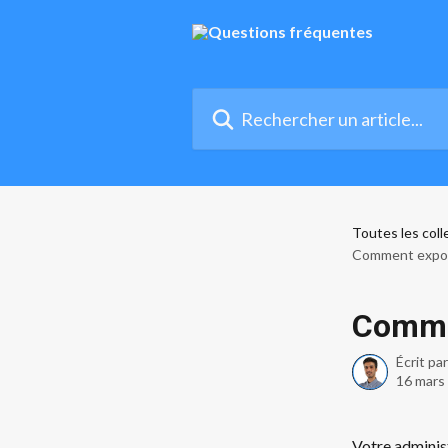
Passer au contenu principal
Rechercher un article...
Toutes les coll
Comment expor
Commen
Écrit pa
16 mars
Votre adminis