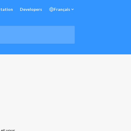
tation
Developers
Français
et vous 