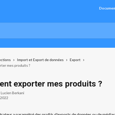
Documen
ections
Import et Export de données
Export
ter mes produits ?
t exporter mes produits ?
r
Lucien Berkani
 2022
trateur a paramétré des profils d'exports de données ou de médias 