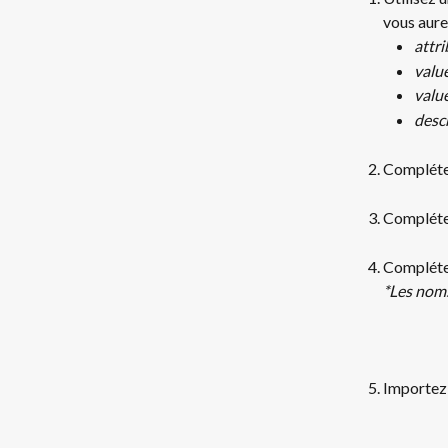
vous aure
attr
valu
valu
desc
Complétez
Complétez
Complétez
*Les noms
Importez 