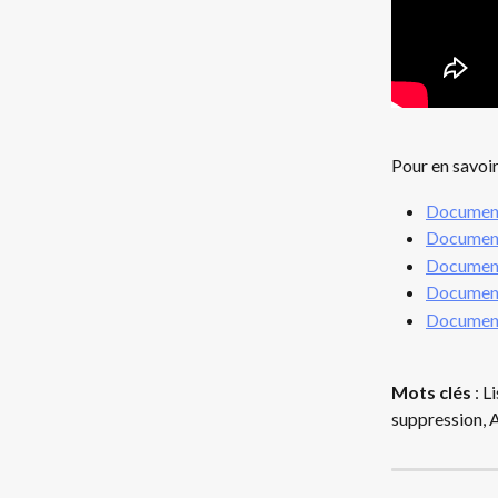
Pour en savoir
Document
Document
Document
Documenta
Documenta
Mots clés 
: L
suppression, AP