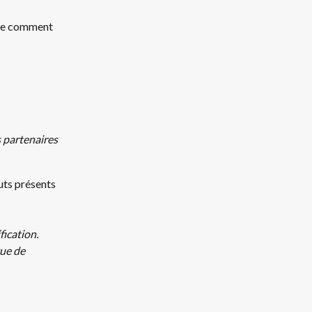
que comment 
 partenaires 
uts présents 
ication. 
ue de 