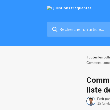
Passer au contenu principal
Rechercher un article...
Toutes les coll
Comment complé
Commen
liste d
Écrit pa
15 janvi