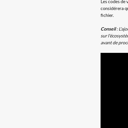
Les codes de v
considérera qu
fichier. 
Conseil 
: L'aj
sur l'écosyst
avant de procé