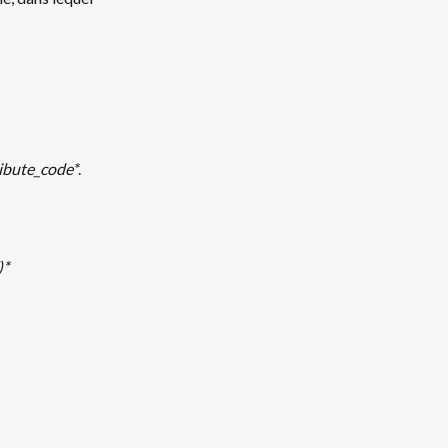
ribute_code*
. 
)*