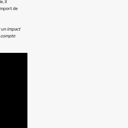
, il 
 import de 
r un impact 
n compte 