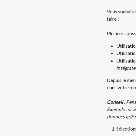
Vous souhaitez
faire !
Plusieurs possi
Utilisati
Utilisatio
Utilisatio
intégrate
Depuis le men
dans votre mo
Conseil 
: Pens
Exemple : si v
données grâce 
Sélectionn