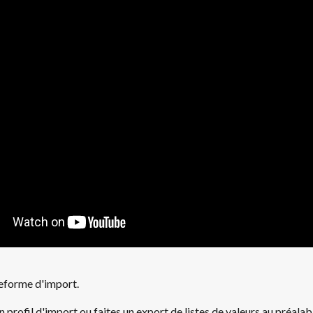
eforme d'import. 
n profil d'import ou faites un export de listes de valeurs au préalabl