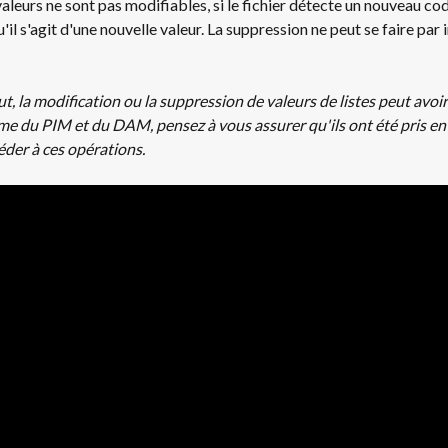
aleurs ne sont pas modifiables, si le fichier détecte un nouveau code
'il s'agit d'une nouvelle valeur. La suppression ne peut se faire par
out, la modification ou la suppression de valeurs de listes peut avoi
ème du PIM et du DAM, pensez à vous assurer qu'ils ont été pris e
der à ces opérations. 