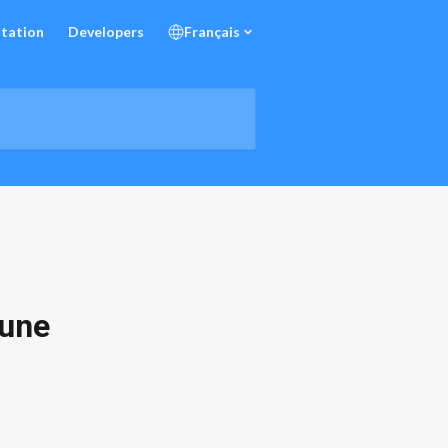
tation
Developers
Français
 une