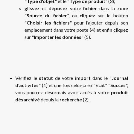
"
Type d'objet
" et le "
Type de produit
" (3);
glissez
et
déposez
votre
fichier
dans la
zone
"
Source du fichier
", ou
cliquez
sur le bouton
"
Choisir les fichiers
" pour l'ajouter depuis son
emplacement dans votre poste (4) et enfin cliquez
sur "
Importer les données
" (5).
Vérifiez le
statut
de votre
import
dans le "
Journal
d'activités
" (1) et une fois celui-ci en "
Etat
" "
Succès
",
vous pourrez désormais avoir accès à votre
produit
désarchivé
depuis la
recherche
(2).