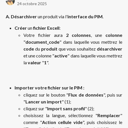
24 octobre 2025
A. Désarchiver
 un produit via l'
interface du PIM
.
Créer
 un 
fichier Excell
:
Votre fichier aura
2 colonnes
, une
colonne
"
document_code
" dans laquelle vous mettrez le
code
du
produit
que vous souhaitez
désarchiver
et une colonne "
active
" dans laquelle vous mettrez
la
valeur
"
1
".
Importer votre fichier sur le PIM :
cliquez sur le bouton "
Flux de données
", puis sur
"
Lancer un import
" (1);
cliquez sur "
Import sans profil
" (2);
choisissez la langue, sélectionnez "
Remplacer
"
comme "
Action cellule vide
", puis choisissez le