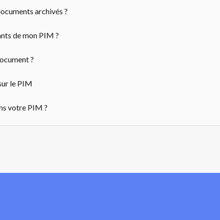
documents archivés ?
ants de mon PIM ?
document ?
sur le PIM
ns votre PIM ?